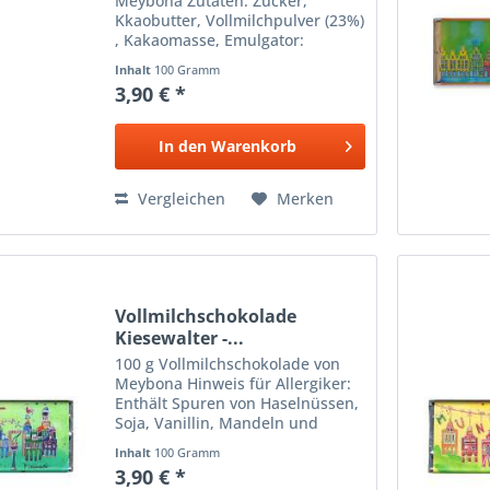
Meybona Zutaten: Zucker,
Kkaobutter, Vollmilchpulver (23%)
, Kakaomasse, Emulgator:
Sojalecithin, Bourbon-Vanille,
Inhalt
100 Gramm
Kakao: 36% mindestens Kann
3,90 € *
spuren von Schalenfrüchten und
Gluten enthalten Design:
Stefanie...
In den
Warenkorb
Vergleichen
Merken
Vollmilchschokolade
Kiesewalter -...
100 g Vollmilchschokolade von
Meybona Hinweis für Allergiker:
Enthält Spuren von Haselnüssen,
Soja, Vanillin, Mandeln und
Weizenbestandteilen. Design:
Inhalt
100 Gramm
Tanja Kiesewalter
3,90 € *