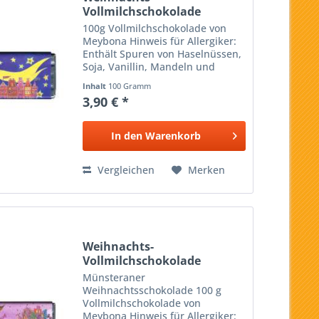
Vollmilchschokolade
Kiesewalter -...
100g Vollmilchschokolade von
Meybona Hinweis für Allergiker:
Enthält Spuren von Haselnüssen,
Soja, Vanillin, Mandeln und
Weizenbestandteilen. Design:
Inhalt
100 Gramm
Tanja Kiesewalter
3,90 € *
In den
Warenkorb
Vergleichen
Merken
Weihnachts-
Vollmilchschokolade
Kiesewalter -...
Münsteraner
Weihnachtsschokolade 100 g
Vollmilchschokolade von
Meybona Hinweis für Allergiker: