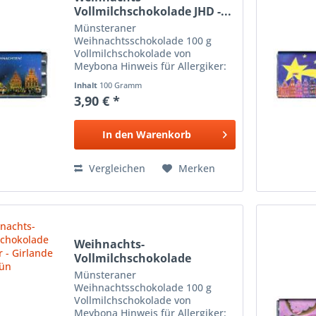
Vollmilchschokolade JHD -...
Münsteraner
Weihnachtsschokolade 100 g
Vollmilchschokolade von
Meybona Hinweis für Allergiker:
Enthält Spuren von Haselnüssen,
Inhalt
100 Gramm
Soja, Vanillin, Mandeln und
3,90 € *
Weizenbestandteilen Design: Jens
Henning
In den
Warenkorb
Vergleichen
Merken
Weihnachts-
Vollmilchschokolade
Kiesewalter -...
Münsteraner
Weihnachtsschokolade 100 g
Vollmilchschokolade von
Meybona Hinweis für Allergiker: