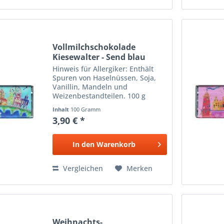
Vollmilchschokolade
Kiesewalter - Send blau
Hinweis für Allergiker: Enthält
Spuren von Haselnüssen, Soja,
Vanillin, Mandeln und
Weizenbestandteilen. 100 g
Vollmilchschokolade von
Inhalt
100 Gramm
Meybona Design: Tanja
3,90 € *
Kiesewalter
In den
Warenkorb
Vergleichen
Merken
Weihnachts-