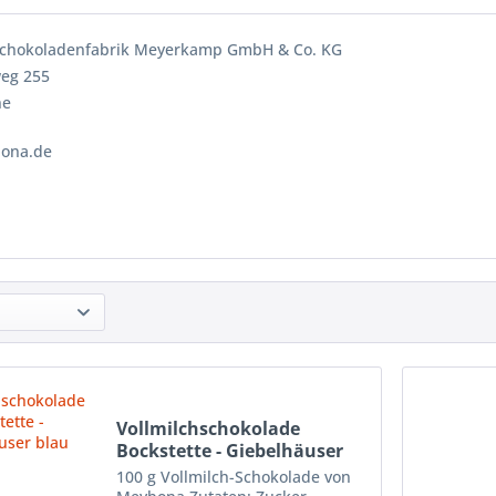
chokoladenfabrik Meyerkamp GmbH & Co. KG
weg 255
ne
ona.de
Vollmilchschokolade
Bockstette - Giebelhäuser
blau
100 g Vollmilch-Schokolade von