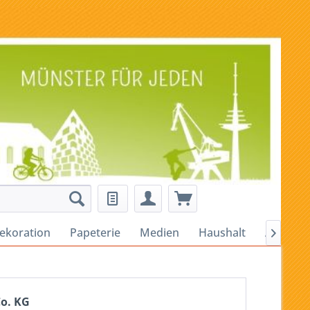
ekoration
Papeterie
Medien
Haushalt
Alles für

o. KG