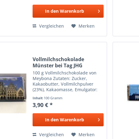
In den
Warenkorb
Vergleichen
Merken
Vollmilchschokolade
Münster bei Tag JHG
100 g Vollmilchschokolade von
Meybona Zutaten: Zucker,
Kakaobutter, Vollmilchpulver
(23%), Kakaomasse, Emulgator:
Sojalecithin, Bourbon-Vanille,
Inhalt
100 Gramm
Kakao: 36% mindestens Hinweis
3,90 € *
für Allergiker: Enthält Spuren von
Haselnüssen, Soja,...
In den
Warenkorb
Vergleichen
Merken