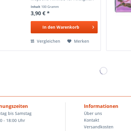
Enthält Spuren von Haselnüssen,
Inhalt
100 Gramm
Soja, Vanillin, Mandeln und
3,90 € *
Weizenbestandteilen. Design:
Tanja Kiesewalter
In den
Warenkorb
Vergleichen
Merken
nungszeiten
Informationen
tag bis Samstag
Über uns
Kontakt
0 - 18:00 Uhr
Versandkosten