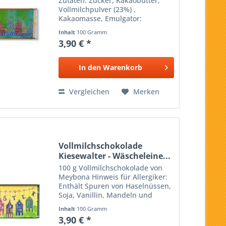
Zutaten: Zucker, Kakaobutter,
Vollmilchpulver (23%) ,
Kakaomasse, Emulgator:
Sojalecithin, Bourbon-Vanille,
Inhalt
100 Gramm
Kakao: 36% mindestens Kann
3,90 € *
Spuren von Schalenfrüchten und
Gluten enthalten Inhalt:100 g
Design:...
In den
Warenkorb
Vergleichen
Merken
Vollmilchschokolade
Kiesewalter - Wäscheleine...
100 g Vollmilchschokolade von
Meybona Hinweis für Allergiker:
Enthält Spuren von Haselnüssen,
Soja, Vanillin, Mandeln und
Weizenbestandteilen. Design:
Inhalt
100 Gramm
Tanja Kiesewalter
3,90 € *