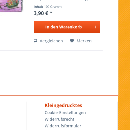
Enthält Spuren von Haselnüssen,
Inhalt
100 Gramm
Soja, Vanillin, Mandeln und
3,90 € *
Weizenbestandteilen. Design:
Tanja Kiesewalter
In den
Warenkorb
Vergleichen
Merken
Kleingedrucktes
Cookie-Einstellungen
Widerrufsrecht
Widerrufsformular