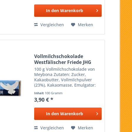
In den
Warenkorb
Vergleichen
Merken
Vollmilchschokolade
Westfälischer Friede JHG
100 g Vollmilchschokolade von
Meybona Zutaten: Zucker,
Kakaobutter, Vollmilchpulver
(23%), Kakaomasse, Emulgator:
Sojalecithin, Bourbon-Vanille,
Inhalt
100 Gramm
Kakao: 36% mindestens Hinweis
3,90 € *
für Allergiker: Enthält Spuren von
Haselnüssen, Soja,...
In den
Warenkorb
Vergleichen
Merken