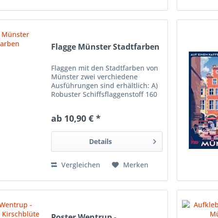
Flagge Münster Stadtfarben
Flaggen mit den Stadtfarben von
Münster zwei verchiedene
Ausführungen sind erhältlich: A)
Robuster Schiffsflaggenstoff 160
g/qm, Größe 40 x 60 cm im
Querformat mit Seil/Schlaufe B)
ab 10,90 € *
Leichtere Qualitat, 110 g/qm,
Größe 30 x 45 cm im...
Details
Vergleichen
Merken
Poster Wentrup -