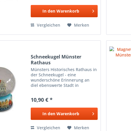
In den
Warenkorb
Vergleichen
Merken
Schneekugel Münster
Rathaus
Münsters Historisches Rathaus in
der Schneekugel - eine
wunderschöne Erinnerung an
diel ebenswerte Stadt in
Westfalen. Maße: ca. 6 cm hoch,
Durchmesser ca. 4,5 cm Gerd
10,90 € *
Koch Konzept & Handels GmbH
In den
Warenkorb
Vergleichen
Merken