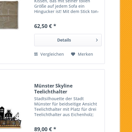
Kissen, das mit seiner tollen
Größe auf jedem Sofa ein
Hingucker ist! Mit dem Stick ton-
in-ton ist es sehr elegant und fällt
dennoch auf. Material: 100%
62,50 € *
Polyester LunaVia GmbH
Details
Vergleichen
Merken
Münster Skyline
Teelichthalter
Stadtsilhouette der Stadt
Münster für beidseitige Ansicht
Teelichthalter mit Platz für drei
Teelichthalter aus Eichenholz;
zwei schwarz pulverbeschichtete
Metallplatten Maße: ca. 39 x 23 x
89,00 € *
12 cm von der Factory GbR,