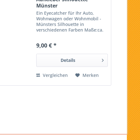
Münster
Ein Eyecatcher für Ihr Auto,
Wohnwagen oder Wohnmobil -
Münsters Silhouette in
verschiedenen Farben Maße:ca.
25 x 7 cm (Es wird nur die farbige
Silhouette aufgeklebt, auf den
9,00 € *
Fotos sehen Sie noch die
Trägerfolien) Design: JHG
Design;...
Details
Vergleichen
Merken