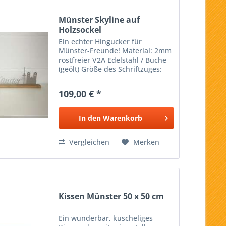
Münster Skyline auf
Holzsockel
Ein echter Hingucker für
Münster-Freunde! Material: 2mm
rostfreier V2A Edelstahl / Buche
(geölt) Größe des Schriftzuges:
527x137mm Größe des
Holzsockels: 550x30x18mm
109,00 € *
In den
Warenkorb
Vergleichen
Merken
Kissen Münster 50 x 50 cm
Ein wunderbar, kuscheliges