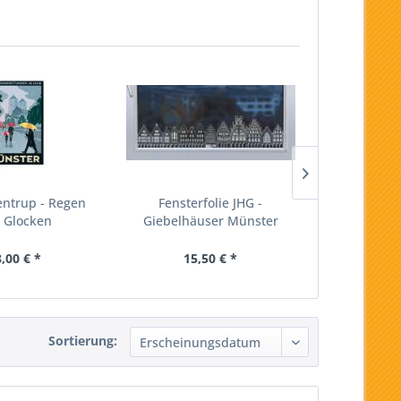
entrup - Regen
Fensterfolie JHG -
Poster Wentr
 Glocken
Giebelhäuser Münster
in M
,00 € *
15,50 € *
18,
Sortierung: