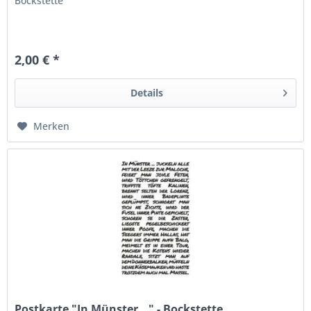
Bockstette
2,00 € *
Details
Merken
Postkarte "In Münster..." - Bockstette