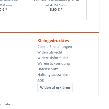
lter -...
Kiesew
00 Gramm
Inhalt
100 Gramm
Inhalt
0 € *
3,90 € *
3,
Kleingedrucktes
Cookie-Einstellungen
Widerrufsrecht
Widerrufsformular
Warenrücksendung
Datenschutz
Haftungsausschluss
AGB
Widerruf erklären
schrieben