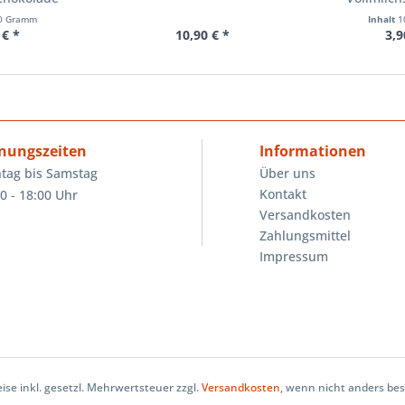
ter -...
Kiesewa
0 Gramm
Inhalt
1
 € *
10,90 € *
3,9
nungszeiten
Informationen
tag bis Samstag
Über uns
Kontakt
0 - 18:00 Uhr
Versandkosten
Zahlungsmittel
Impressum
eise inkl. gesetzl. Mehrwertsteuer zzgl.
Versandkosten
, wenn nicht anders be