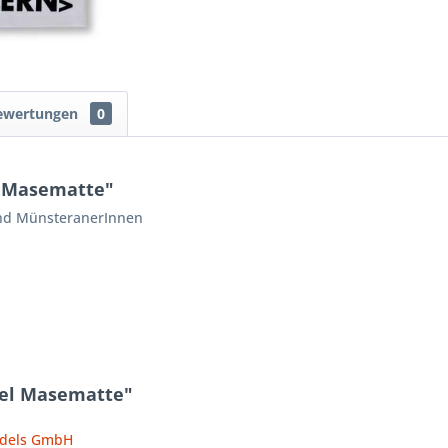
ewertungen
0
l Masematte"
und MünsteranerInnen
tel Masematte"
ndels GmbH