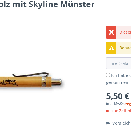
lz mit Skyline Münster
Dieser
Benach
Ich habe 
genommen.
5,50 €
inkl. MwSt.
zzg
zur Zeit n
Vergleic