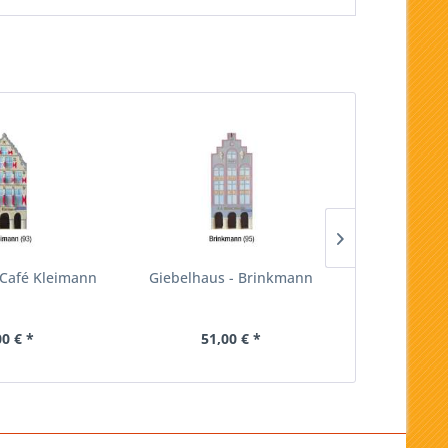
 Café Kleimann
Giebelhaus - Brinkmann
Giebelhaus -
00 € *
51,00 € *
44