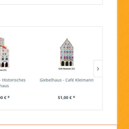
- Historisches
Giebelhaus - Café Kleimann
Giebelhau
haus
00 € *
51,00 € *
51