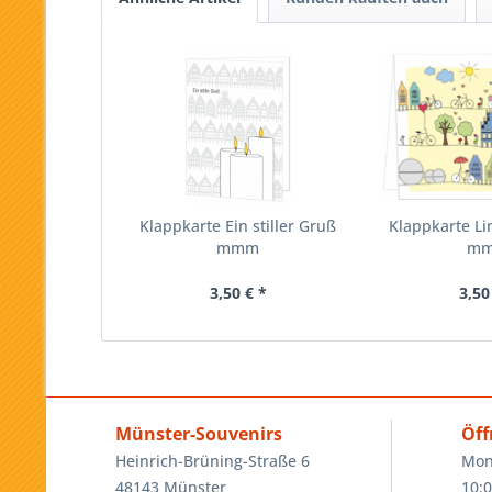
Klappkarte Ein stiller Gruß
Klappkarte Li
mmm
m
3,50 € *
3,50
Münster-Souvenirs
Öff
Heinrich-Brüning-Straße 6
Mon
48143 Münster
10:0