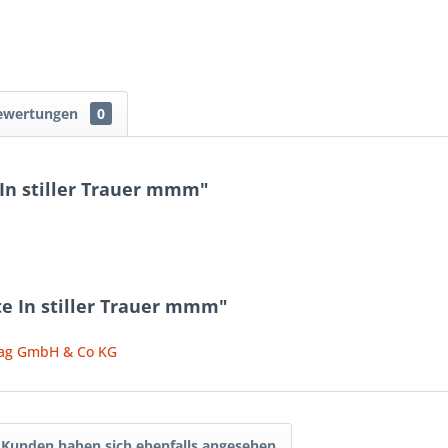
ewertungen
0
In stiller Trauer mmm"
e In stiller Trauer mmm"
lag GmbH & Co KG
Kunden haben sich ebenfalls angesehen