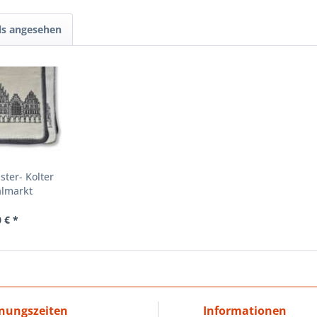
ls angesehen
ter- Kolter
almarkt
 € *
nungszeiten
Informationen