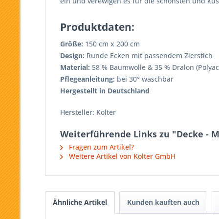
ein und verewigen es für die schönsten und ku
Produktdaten:
Größe:
150 cm x 200 cm
Design:
Runde Ecken mit passendem Zierstich
Material:
58 % Baumwolle & 35 % Dralon (Polyacr
Pflegeanleitung:
bei 30° waschbar
Hergestellt in Deutschland
Hersteller: Kolter
Weiterführende Links zu "Decke - M
Fragen zum Artikel?
Weitere Artikel von Kolter GmbH
Ähnliche Artikel
Kunden kauften auch