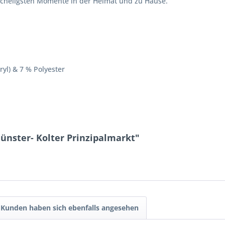
scheligsten Momente in der Heimat und zu Hause.
yl) & 7 % Polyester
ünster- Kolter Prinzipalmarkt"
Kunden haben sich ebenfalls angesehen