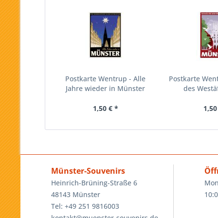
Postkarte Wentrup - Alle
Postkarte Wen
Jahre wieder in Münster
des Westäf
1,50 € *
1,50
Münster-Souvenirs
Öff
Heinrich-Brüning-Straße 6
Mon
48143 Münster
10:0
Tel: +49 251 9816003
kontakt@muenster-souvenirs.de