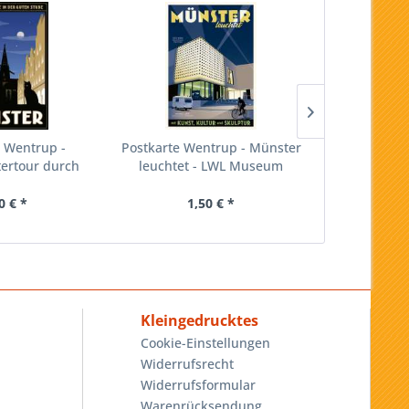
 Wentrup -
Postkarte Wentrup - Münster
Postkar
ertour durch
leuchtet - LWL Museum
Stadttu
ster
0 € *
1,50 € *
1,
Kleingedrucktes
Cookie-Einstellungen
Widerrufsrecht
Widerrufsformular
Warenrücksendung