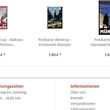
trup - Rathaus
Postkarte Wentrup -
Postkarte
lischen...
Krimistadt Münster
Nachtwächt
Mün
 € *
1,50 € *
1,5
nungszeiten
Informationen
tag bis Samstag
Über uns
Kontakt
0 - 18:00 Uhr
Versandkosten
Zahlungsmittel