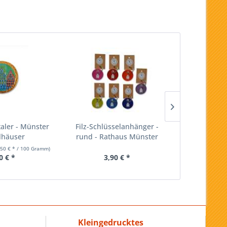
aler - Münster
Filz-Schlüsselanhänger -
Kosme
lhäuser
rund - Rathaus Münster
Westf
,50 € * / 100 Gramm)
0 € *
3,90 € *
ab 1
Kleingedrucktes