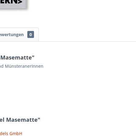
ewertungen
0
l Masematte"
und MünsteranerInnen
tel Masematte"
ndels GmbH