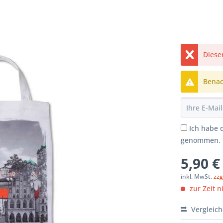
Dieser
Benach
Ich habe 
genommen.
5,90 €
inkl. MwSt.
zzg
zur Zeit n
Vergleic