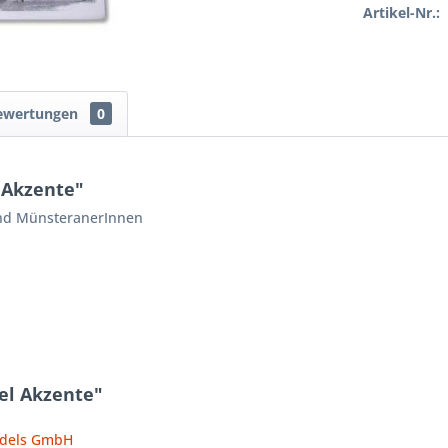
Artikel-Nr.:
ewertungen
0
 Akzente"
und MünsteranerInnen
el Akzente"
ndels GmbH