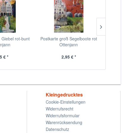
 Giebel rot-bunt
Postkarte groß Segelboote rot
Postkarte g
enjann
Ottenjann
Ot
5 € *
2,95 € *
2,
Kleingedrucktes
Cookie-Einstellungen
Widerrufsrecht
Widerrufsformular
Warenrücksendung
Datenschutz