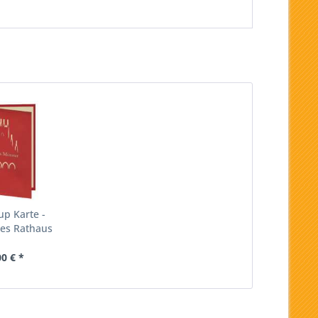
up Karte -
hes Rathaus
ster
00 € *