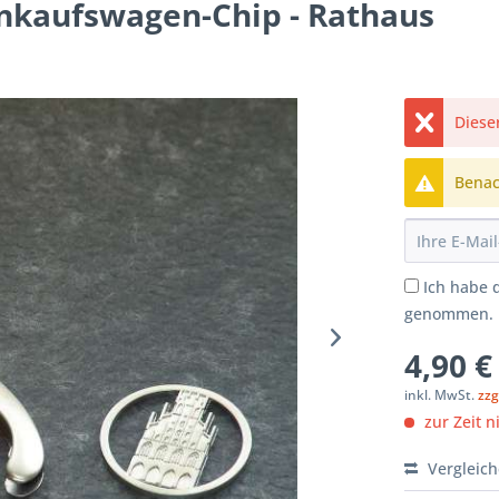
inkaufswagen-Chip - Rathaus
Dieser
Benach
Ich habe 
genommen.
4,90 €
inkl. MwSt.
zzg
zur Zeit n
Vergleic